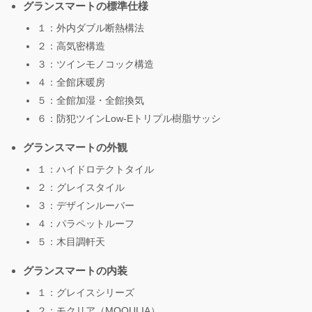
グランスマートの標準仕様
１：外内ダブル断熱構法
２：高気密構造
３：ツインモノコック構造
４：全館床暖房
５：全館加湿・全館換気
６：防犯ツインLow-Eトリプル樹脂サッシ
グランスマートの外観
１：ハイドロテクトタイル
２：グレイスタイル
３：デザインルーバー
４：パラペットルーフ
５：木目調軒天
グランスマートの内装
１：グレイスシリーズ
２：モクリア（MOQULIA）