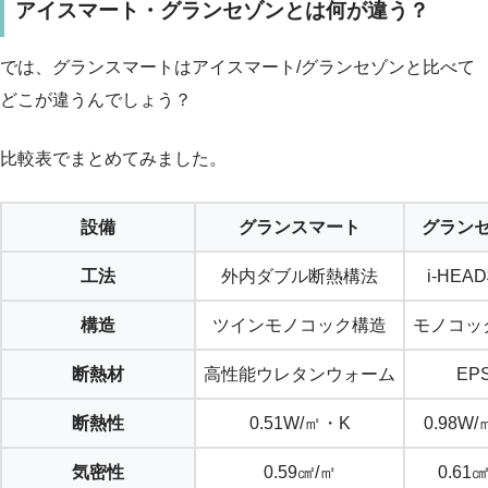
アイスマート・グランセゾンとは何が違う？
では、グランスマートはアイスマート/グランセゾンと比べて
どこが違うんでしょう？
比較表でまとめてみました。
設備
グランスマート
グラン
工法
外内ダブル断熱構法
i-HEA
構造
ツインモノコック構造
モノコッ
断熱材
高性能ウレタンウォーム
EP
断熱性
0.51W/㎡・K
0.98W
気密性
0.59㎠/㎡
0.61